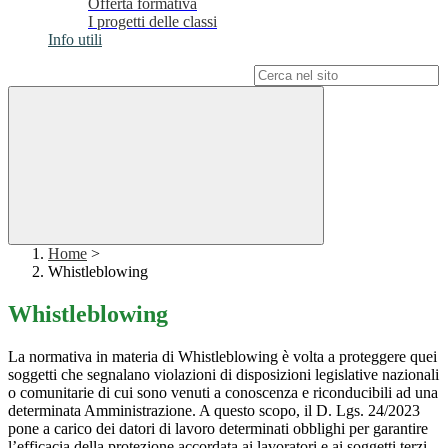
Offerta formativa
I progetti delle classi
Info utili
Campo di ricerca per le pagine del sito
Home
>
Whistleblowing
Whistleblowing
La normativa in materia di Whistleblowing è volta a proteggere quei
soggetti che segnalano violazioni di disposizioni legislative nazionali
o comunitarie di cui sono venuti a conoscenza e riconducibili ad una
determinata Amministrazione. A questo scopo, il D. Lgs. 24/2023
pone a carico dei datori di lavoro determinati obblighi per garantire
l’efficacia della protezione accordata ai lavoratori e ai soggetti terzi.