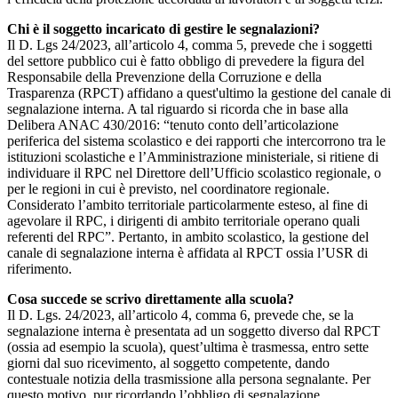
Chi è il soggetto incaricato di gestire le segnalazioni?
Il D. Lgs 24/2023, all’articolo 4, comma 5, prevede che i soggetti
del settore pubblico cui è fatto obbligo di prevedere la figura del
Responsabile della Prevenzione della Corruzione e della
Trasparenza (RPCT) affidano a quest'ultimo la gestione del canale di
segnalazione interna. A tal riguardo si ricorda che in base alla
Delibera ANAC 430/2016: “tenuto conto dell’articolazione
periferica del sistema scolastico e dei rapporti che intercorrono tra le
istituzioni scolastiche e l’Amministrazione ministeriale, si ritiene di
individuare il RPC nel Direttore dell’Ufficio scolastico regionale, o
per le regioni in cui è previsto, nel coordinatore regionale.
Considerato l’ambito territoriale particolarmente esteso, al fine di
agevolare il RPC, i dirigenti di ambito territoriale operano quali
referenti del RPC”. Pertanto, in ambito scolastico, la gestione del
canale di segnalazione interna è affidata al RPCT ossia l’USR di
riferimento.
Cosa succede se scrivo direttamente alla scuola?
Il D. Lgs. 24/2023, all’articolo 4, comma 6, prevede che, se la
segnalazione interna è presentata ad un soggetto diverso dal RPCT
(ossia ad esempio la scuola), quest’ultima è trasmessa, entro sette
giorni dal suo ricevimento, al soggetto competente, dando
contestuale notizia della trasmissione alla persona segnalante. Per
questo motivo, pur ricordando l’obbligo di segnalazione