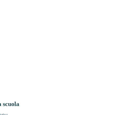
a scuola
stica