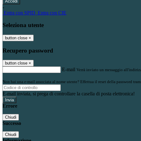
-
Entra con SPID
Entra con CIE
Seleziona utente
button close
×
Recupero password
button close
×
E-mail
Verrà inviato un messaggio all'indirizz
Non hai una e-mail associata al nome utente? Effettua il reset della password tram
E-mail inviata, si prega di controllare la casella di posta elettronica!
Errore
Chiudi
Successo
Chiudi
Informazione