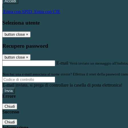
-
Entra con SPID
Entra con CIE
Seleziona utente
button close
×
Recupero password
button close
×
E-mail
Verrà inviato un messaggio all'indirizz
Non hai una e-mail associata al nome utente? Effettua il reset della password tram
E-mail inviata, si prega di controllare la casella di posta elettronica!
Errore
Chiudi
Successo
Chiudi
Informazione