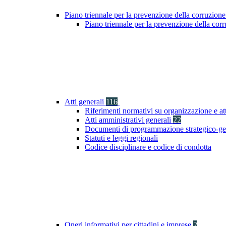
Piano triennale per la prevenzione della corruzione
Piano triennale per la prevenzione della co
Atti generali
116
Riferimenti normativi su organizzazione e at
Atti amministrativi generali
22
Documenti di programmazione strategico-ge
Statuti e leggi regionali
Codice disciplinare e codice di condotta
Oneri informativi per cittadini e imprese
2