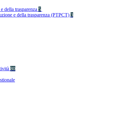
 e della trasparenza
5
rruzione e della trasparenza (PTPCT)
3
tività
80
stionale