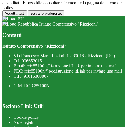
disabilitati. È possibile consultare l'elenco nella pagina della cookie
policy.
Accetta tutti
Salva le preferenze
Istituto Comprensivo "Rizziconi"
Contatti
Istituto Comprensivo "Rizziconi"
Via Francesco Maria Inzitari, 1 - 89016 - Rizziconi (RC)
Tel:
096653015
Email:
rcic85100n@istruzione.it
Link per inviare una mail
PEC:
rcic85100n@pec.istruzione.it
Link per inviare una mail
C.F.: 91016300807
C.M. RCIC85100N
Sezione Link Utili
Cookie policy
Note legali