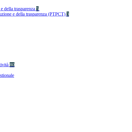
 e della trasparenza
5
rruzione e della trasparenza (PTPCT)
3
tività
80
stionale