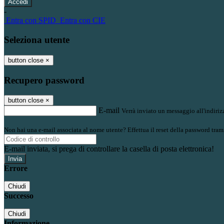
-
Entra con SPID
Entra con CIE
Seleziona utente
button close
×
Recupero password
button close
×
E-mail
Verrà inviato un messaggio all'indirizz
Non hai una e-mail associata al nome utente? Effettua il reset della password tram
E-mail inviata, si prega di controllare la casella di posta elettronica!
Errore
Chiudi
Successo
Chiudi
Informazione