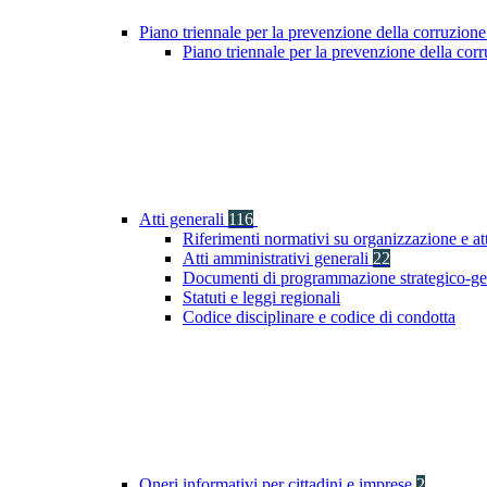
Piano triennale per la prevenzione della corruzione
Piano triennale per la prevenzione della co
Atti generali
116
Riferimenti normativi su organizzazione e at
Atti amministrativi generali
22
Documenti di programmazione strategico-ge
Statuti e leggi regionali
Codice disciplinare e codice di condotta
Oneri informativi per cittadini e imprese
2