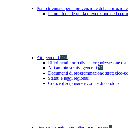
Piano triennale per la prevenzione della corruzione
Piano triennale per la prevenzione della co
Atti generali
116
Riferimenti normativi su organizzazione e at
Atti amministrativi generali
22
Documenti di programmazione strategico-ge
Statuti e leggi regionali
Codice disciplinare e codice di condotta
Oneri informativi per cittadini e imprese
2