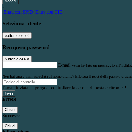
-
Entra con SPID
Entra con CIE
Seleziona utente
button close
×
Recupero password
button close
×
E-mail
Verrà inviato un messaggio all'indirizz
Non hai una e-mail associata al nome utente? Effettua il reset della password tram
E-mail inviata, si prega di controllare la casella di posta elettronica!
Errore
Chiudi
Successo
Chiudi
Informazione