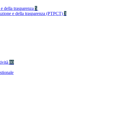
 e della trasparenza
5
rruzione e della trasparenza (PTPCT)
3
tività
80
stionale