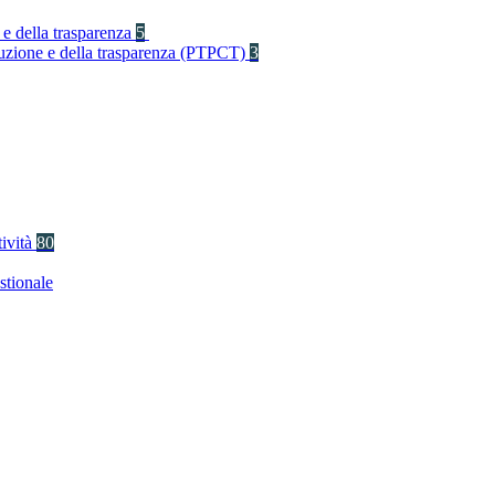
 e della trasparenza
5
rruzione e della trasparenza (PTPCT)
3
tività
80
stionale