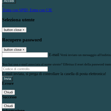
-
Entra con SPID
Entra con CIE
Seleziona utente
button close
×
Recupero password
button close
×
E-mail
Verrà inviato un messaggio all'indirizz
Non hai una e-mail associata al nome utente? Effettua il reset della password tram
E-mail inviata, si prega di controllare la casella di posta elettronica!
Errore
Chiudi
Successo
Chiudi
Informazione