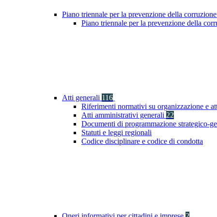
Piano triennale per la prevenzione della corruzione
Piano triennale per la prevenzione della co
Atti generali
116
Riferimenti normativi su organizzazione e at
Atti amministrativi generali
22
Documenti di programmazione strategico-ge
Statuti e leggi regionali
Codice disciplinare e codice di condotta
Oneri informativi per cittadini e imprese
2