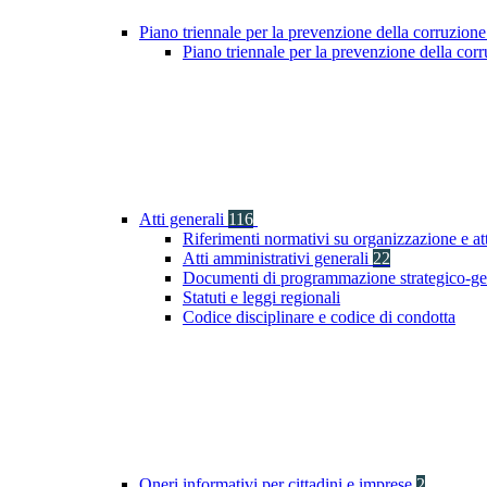
Piano triennale per la prevenzione della corruzione
Piano triennale per la prevenzione della co
Atti generali
116
Riferimenti normativi su organizzazione e at
Atti amministrativi generali
22
Documenti di programmazione strategico-ge
Statuti e leggi regionali
Codice disciplinare e codice di condotta
Oneri informativi per cittadini e imprese
2