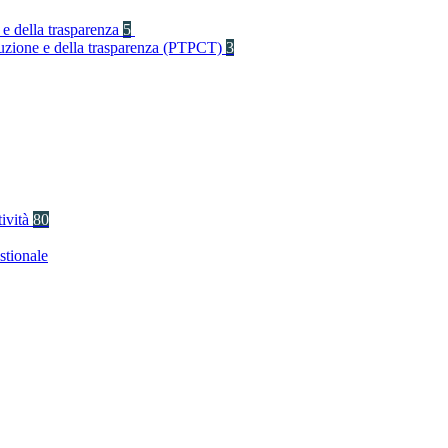
 e della trasparenza
5
rruzione e della trasparenza (PTPCT)
3
tività
80
stionale