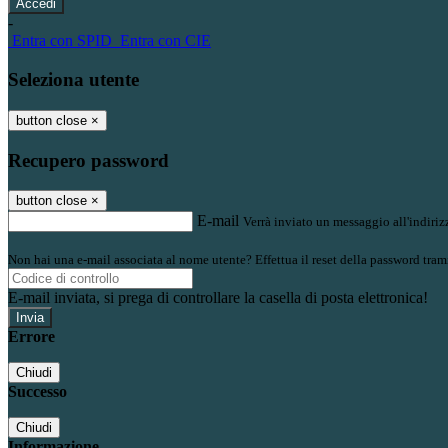
-
Entra con SPID
Entra con CIE
Seleziona utente
button close
×
Recupero password
button close
×
E-mail
Verrà inviato un messaggio all'indirizz
Non hai una e-mail associata al nome utente? Effettua il reset della password tram
E-mail inviata, si prega di controllare la casella di posta elettronica!
Errore
Chiudi
Successo
Chiudi
Informazione