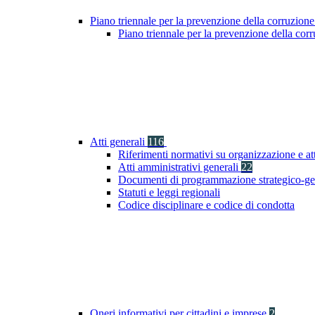
Piano triennale per la prevenzione della corruzione
Piano triennale per la prevenzione della co
Atti generali
116
Riferimenti normativi su organizzazione e at
Atti amministrativi generali
22
Documenti di programmazione strategico-ge
Statuti e leggi regionali
Codice disciplinare e codice di condotta
Oneri informativi per cittadini e imprese
2