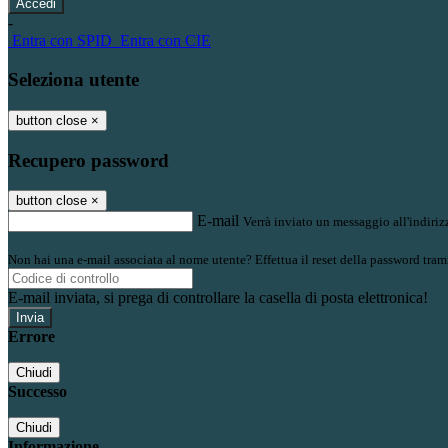
-
Entra con SPID
Entra con CIE
Seleziona utente
button close
×
Recupero password
button close
×
E-mail
Verrà inviato un messaggio all'indirizz
Non hai una e-mail associata al nome utente? Effettua il reset della password tram
E-mail inviata, si prega di controllare la casella di posta elettronica!
Errore
Chiudi
Successo
Chiudi
Informazione