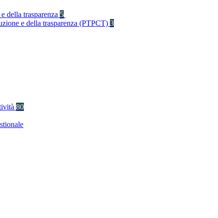
 e della trasparenza
5
rruzione e della trasparenza (PTPCT)
3
tività
80
stionale