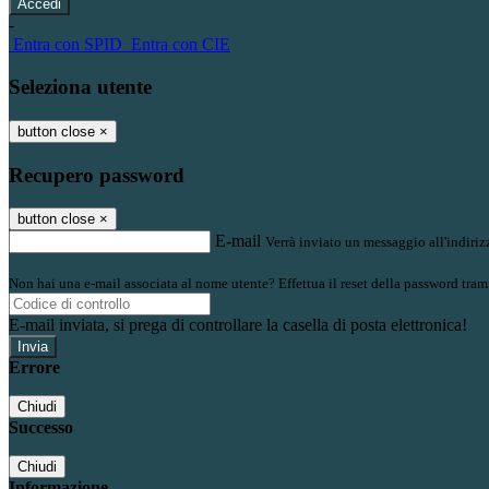
-
Entra con SPID
Entra con CIE
Seleziona utente
button close
×
Recupero password
button close
×
E-mail
Verrà inviato un messaggio all'indirizz
Non hai una e-mail associata al nome utente? Effettua il reset della password tram
E-mail inviata, si prega di controllare la casella di posta elettronica!
Errore
Chiudi
Successo
Chiudi
Informazione