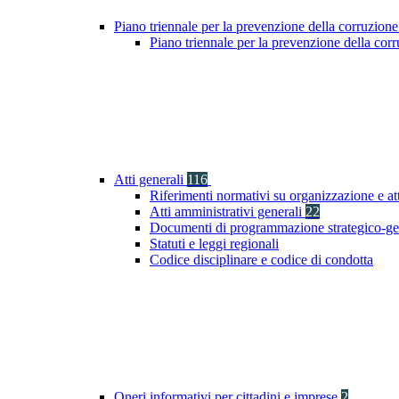
Piano triennale per la prevenzione della corruzione
Piano triennale per la prevenzione della co
Atti generali
116
Riferimenti normativi su organizzazione e at
Atti amministrativi generali
22
Documenti di programmazione strategico-ge
Statuti e leggi regionali
Codice disciplinare e codice di condotta
Oneri informativi per cittadini e imprese
2