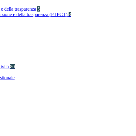
 e della trasparenza
5
rruzione e della trasparenza (PTPCT)
3
tività
80
stionale